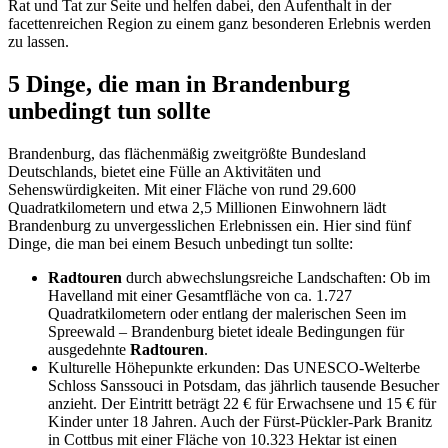
Rat und Tat zur Seite und helfen dabei, den Aufenthalt in der
facettenreichen Region zu einem ganz besonderen Erlebnis werden
zu lassen.
5 Dinge, die man in Brandenburg
unbedingt tun sollte
Brandenburg, das flächenmäßig zweitgrößte Bundesland
Deutschlands, bietet eine Fülle an Aktivitäten und
Sehenswürdigkeiten. Mit einer Fläche von rund 29.600
Quadratkilometern und etwa 2,5 Millionen Einwohnern lädt
Brandenburg zu unvergesslichen Erlebnissen ein. Hier sind fünf
Dinge, die man bei einem Besuch unbedingt tun sollte:
Radtouren
durch abwechslungsreiche Landschaften: Ob im
Havelland mit einer Gesamtfläche von ca. 1.727
Quadratkilometern oder entlang der malerischen Seen im
Spreewald – Brandenburg bietet ideale Bedingungen für
ausgedehnte
Radtouren
.
Kulturelle Höhepunkte erkunden: Das UNESCO-Welterbe
Schloss Sanssouci in Potsdam, das jährlich tausende Besucher
anzieht. Der Eintritt beträgt 22 € für Erwachsene und 15 € für
Kinder unter 18 Jahren. Auch der Fürst-Pückler-Park Branitz
in Cottbus mit einer Fläche von 10.323 Hektar ist einen