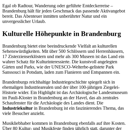
Egal ob Radtour, Wanderung oder geführte Entdeckerreise –
Brandenburg hält für jeden Geschmack das passende Aktivangebot
bereit. Das Abenteuer inmitten unberührter Natur und ein
unvergesslicher Urlaub.
Kulturelle Höhepunkte in Brandenburg
Brandenburg bietet eine beeindruckende Vielfalt an kulturellen
Sehenswürdigkeiten. Mit über 500 Schlössern und Herrenhäusern,
17 Zisterzienserklöstern und mehr als 300 Museen ist das Land ein
wahrer Schatz für Kulturinteressierte. Die kunstvoll angelegten
Gärten und Parks, wie der UNESCO-Welterbe-gelistete Park
Sanssouci in Potsdam, laden zum Flanieren und Entspannen ein.
Brandenburgs reichhaltige Industriegeschichte spiegelt sich in
ehemaligen Industriearealen und der über 100-jährigen Ziegelei-
Historie wider. Ein Highlight ist das Archäologische Landesmuseum
im Pauli-Kloster in Brandenburg an der Havel, das als zentrales
Schaufenster für die Archäologie des Landes dient. Die
Industriekultur
in Brandenburg ist ein faszinierendes Thema, das
viele Besucher anzieht.
Musikliebhaber kommen in Brandenburg ebenfalls auf ihre Kosten.
Über 80 Kultur- und Musikfeste finden jährlich statt, darunter der