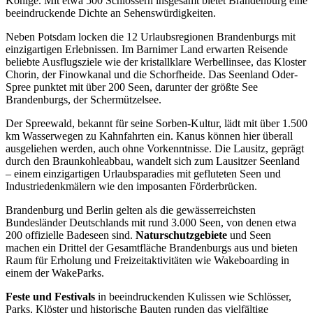
Könige. Mit etwa 500 Schlössern insgesamt bietet Brandenburg eine
beeindruckende Dichte an Sehenswürdigkeiten.
Neben Potsdam locken die 12 Urlaubsregionen Brandenburgs mit
einzigartigen Erlebnissen. Im Barnimer Land erwarten Reisende
beliebte Ausflugsziele wie der kristallklare Werbellinsee, das Kloster
Chorin, der Finowkanal und die Schorfheide. Das Seenland Oder-
Spree punktet mit über 200 Seen, darunter der größte See
Brandenburgs, der Schermützelsee.
Der Spreewald, bekannt für seine Sorben-Kultur, lädt mit über 1.500
km Wasserwegen zu Kahnfahrten ein. Kanus können hier überall
ausgeliehen werden, auch ohne Vorkenntnisse. Die Lausitz, geprägt
durch den Braunkohleabbau, wandelt sich zum Lausitzer Seenland
– einem einzigartigen Urlaubsparadies mit gefluteten Seen und
Industriedenkmälern wie den imposanten Förderbrücken.
Brandenburg und Berlin gelten als die gewässerreichsten
Bundesländer Deutschlands mit rund 3.000 Seen, von denen etwa
200 offizielle Badeseen sind.
Naturschutzgebiete
und Seen
machen ein Drittel der Gesamtfläche Brandenburgs aus und bieten
Raum für Erholung und Freizeitaktivitäten wie Wakeboarding in
einem der WakeParks.
Feste und Festivals
in beeindruckenden Kulissen wie Schlösser,
Parks, Klöster und historische Bauten runden das vielfältige