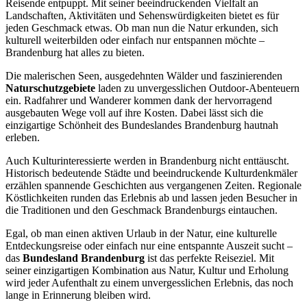
Reisende entpuppt. Mit seiner beeindruckenden Vielfalt an
Landschaften, Aktivitäten und Sehenswürdigkeiten bietet es für
jeden Geschmack etwas. Ob man nun die Natur erkunden, sich
kulturell weiterbilden oder einfach nur entspannen möchte –
Brandenburg hat alles zu bieten.
Die malerischen Seen, ausgedehnten Wälder und faszinierenden
Naturschutzgebiete
laden zu unvergesslichen Outdoor-Abenteuern
ein. Radfahrer und Wanderer kommen dank der hervorragend
ausgebauten Wege voll auf ihre Kosten. Dabei lässt sich die
einzigartige Schönheit des Bundeslandes Brandenburg hautnah
erleben.
Auch Kulturinteressierte werden in Brandenburg nicht enttäuscht.
Historisch bedeutende Städte und beeindruckende Kulturdenkmäler
erzählen spannende Geschichten aus vergangenen Zeiten. Regionale
Köstlichkeiten runden das Erlebnis ab und lassen jeden Besucher in
die Traditionen und den Geschmack Brandenburgs eintauchen.
Egal, ob man einen aktiven Urlaub in der Natur, eine kulturelle
Entdeckungsreise oder einfach nur eine entspannte Auszeit sucht –
das
Bundesland Brandenburg
ist das perfekte Reiseziel. Mit
seiner einzigartigen Kombination aus Natur, Kultur und Erholung
wird jeder Aufenthalt zu einem unvergesslichen Erlebnis, das noch
lange in Erinnerung bleiben wird.