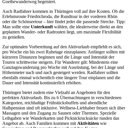
Goethewanderweg begeistert.
Auch Radfahrer kommen in Thüringen voll auf ihre Kosten. Ob die
Erlebnisroute Friedrichroda, die Rundtour in der vorderen Rhön
oder die Schönseetour – hier findet jeder die passende Strecke. Tipp:
Man sollte eine
Unterkunft
wählen, die idealerweise direkt an den
geplanten Wander- oder Radrouten liegt, um maximale Flexibilität
zu genießen.
Zur optimalen Vorbereitung auf den Aktivurlaub empfiehlt es sich,
pro Woche ein bis zwei Ruhetage einzuplanen. Anfänger sollten mit
kürzeren Distanzen beginnen und die Länge und Intensität der
Touren schrittweise steigern. Für Wanderer gilt: Mindestens eine
Ganztagswanderung pro Woche mit Ausrüstung, bei der Länge und
Höhenmeter nach und nach gesteigert werden. Radfahrer sollten
ebenfalls einmal wöchentlich eine längere Tour einplanen und die
Dauer und Intensität kontinuierlich erhöhen.
Thüringen bietet zudem eine Vielzahl an Angeboten für den
perfekten Aktivurlaub. Bis zu 6 Übernachtungen in verschiedenen
Kategorien, reichhaltige Frühstücksbuffets und abendliche
Halbpension sind oft inklusive. Wellness-Liebhaber freuen sich über
Massagen und den Zugang zu Saunen oder Thermen. Spezielle
Leihgaben wie Wanderkarten und Picknickrucksäcke runden das
Angebot ab. Auch Familien kommen mit
Aktivitäten
wie