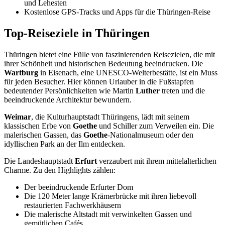
und Lehesten
Kostenlose GPS-Tracks und Apps für die Thüringen-Reise
Top-Reiseziele in Thüringen
Thüringen bietet eine Fülle von faszinierenden Reisezielen, die mit
ihrer Schönheit und historischen Bedeutung beeindrucken. Die
Wartburg
in Eisenach, eine UNESCO-Welterbestätte, ist ein Muss
für jeden Besucher. Hier können Urlauber in die Fußstapfen
bedeutender Persönlichkeiten wie Martin
Luther
treten und die
beeindruckende Architektur bewundern.
Weimar
, die Kulturhauptstadt Thüringens, lädt mit seinem
klassischen Erbe von
Goethe
und Schiller zum Verweilen ein. Die
malerischen Gassen, das
Goethe
-Nationalmuseum oder den
idyllischen Park an der Ilm entdecken.
Die Landeshauptstadt
Erfurt
verzaubert mit ihrem mittelalterlichen
Charme. Zu den Highlights zählen:
Der beeindruckende Erfurter Dom
Die 120 Meter lange Krämerbrücke mit ihren liebevoll
restaurierten Fachwerkhäusern
Die malerische Altstadt mit verwinkelten Gassen und
gemütlichen Cafés