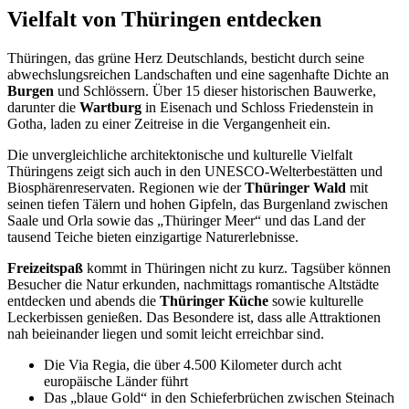
Vielfalt von Thüringen entdecken
Thüringen, das grüne Herz Deutschlands, besticht durch seine
abwechslungsreichen Landschaften und eine sagenhafte Dichte an
Burgen
und Schlössern. Über 15 dieser historischen Bauwerke,
darunter die
Wartburg
in Eisenach und Schloss Friedenstein in
Gotha, laden zu einer Zeitreise in die Vergangenheit ein.
Die unvergleichliche architektonische und kulturelle Vielfalt
Thüringens zeigt sich auch in den UNESCO-Welterbestätten und
Biosphärenreservaten. Regionen wie der
Thüringer Wald
mit
seinen tiefen Tälern und hohen Gipfeln, das Burgenland zwischen
Saale und Orla sowie das „Thüringer Meer“ und das Land der
tausend Teiche bieten einzigartige Naturerlebnisse.
Freizeitspaß
kommt in Thüringen nicht zu kurz. Tagsüber können
Besucher die Natur erkunden, nachmittags romantische Altstädte
entdecken und abends die
Thüringer Küche
sowie kulturelle
Leckerbissen genießen. Das Besondere ist, dass alle Attraktionen
nah beieinander liegen und somit leicht erreichbar sind.
Die Via Regia, die über 4.500 Kilometer durch acht
europäische Länder führt
Das „blaue Gold“ in den Schieferbrüchen zwischen Steinach