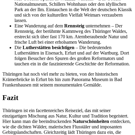
Nationalmuseum, Schillers Wohnhaus oder den idyllischen
Park an der Ilm. Eintauchen in die Welt der deutschen Klassik
und sich von der kulturellen Vielfalt Weimars verzaubern
lassen.
Eine Wanderung auf dem
Rennsteig
unternehmen – Der
Rennsteig, der berühmte Kammweg des Thüringer Waldes,
erstreckt sich über fast 170 km. Atemberaubende Natur und
frische Luft bei einer erholsamen Wanderung.
Die
Lutherstätten besichtigen
– Die bedeutenden
Lutherstätten in Eisenach, Erfurt und auf der Wartburg. Dort
folgen Besucher den Spuren des großen Reformators und
tauchen ein in die faszinierende Geschichte der Reformation.
Thüringen hat noch viel mehr zu bieten, von der historischen
Krämerbrücke in Erfurt bis hin zum Panorama Museum in Bad
Frankenhausen mit seinem monumentalen Gemälde.
Fazit
Thüringen ist ein facettenreiches Reiseziel, das mit seiner
einzigartigen Mischung aus Natur, Kultur und Tradition begeistert.
Hier kann man die beeindruckenden
Naturschönheiten
entdecken,
wie die dichten Wälder, malerischen Flusstäler und imposanten
Gebirgslandschaften. Gleichzeitig lädt Thüringen dazu ein, die