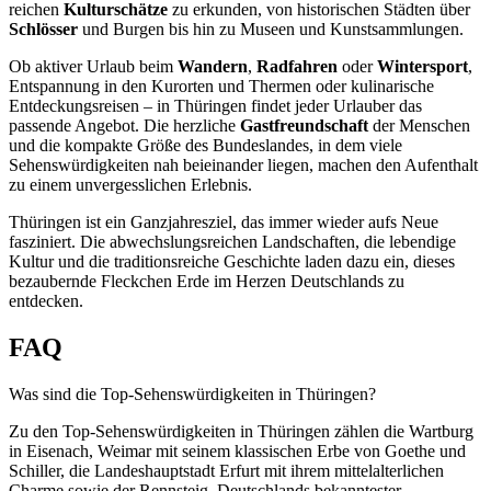
reichen
Kulturschätze
zu erkunden, von historischen Städten über
Schlösser
und Burgen bis hin zu Museen und Kunstsammlungen.
Ob aktiver Urlaub beim
Wandern
,
Radfahren
oder
Wintersport
,
Entspannung in den Kurorten und Thermen oder kulinarische
Entdeckungsreisen – in Thüringen findet jeder Urlauber das
passende Angebot. Die herzliche
Gastfreundschaft
der Menschen
und die kompakte Größe des Bundeslandes, in dem viele
Sehenswürdigkeiten nah beieinander liegen, machen den Aufenthalt
zu einem unvergesslichen Erlebnis.
Thüringen ist ein Ganzjahresziel, das immer wieder aufs Neue
fasziniert. Die abwechslungsreichen Landschaften, die lebendige
Kultur und die traditionsreiche Geschichte laden dazu ein, dieses
bezaubernde Fleckchen Erde im Herzen Deutschlands zu
entdecken.
FAQ
Was sind die Top-Sehenswürdigkeiten in Thüringen?
Zu den Top-Sehenswürdigkeiten in Thüringen zählen die Wartburg
in Eisenach, Weimar mit seinem klassischen Erbe von Goethe und
Schiller, die Landeshauptstadt Erfurt mit ihrem mittelalterlichen
Charme sowie der Rennsteig, Deutschlands bekanntester