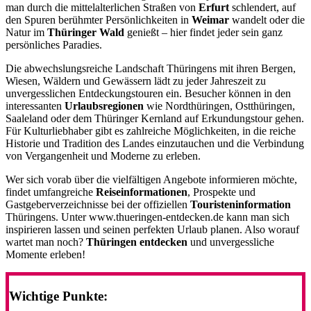
man durch die mittelalterlichen Straßen von
Erfurt
schlendert, auf
den Spuren berühmter Persönlichkeiten in
Weimar
wandelt oder die
Natur im
Thüringer Wald
genießt – hier findet jeder sein ganz
persönliches Paradies.
Die abwechslungsreiche Landschaft Thüringens mit ihren Bergen,
Wiesen, Wäldern und Gewässern lädt zu jeder Jahreszeit zu
unvergesslichen Entdeckungstouren ein. Besucher können in den
interessanten
Urlaubsregionen
wie Nordthüringen, Ostthüringen,
Saaleland oder dem Thüringer Kernland auf Erkundungstour gehen.
Für Kulturliebhaber gibt es zahlreiche Möglichkeiten, in die reiche
Historie und Tradition des Landes einzutauchen und die Verbindung
von Vergangenheit und Moderne zu erleben.
Wer sich vorab über die vielfältigen Angebote informieren möchte,
findet umfangreiche
Reiseinformationen
, Prospekte und
Gastgeberverzeichnisse bei der offiziellen
Touristeninformation
Thüringens. Unter www.thueringen-entdecken.de kann man sich
inspirieren lassen und seinen perfekten Urlaub planen. Also worauf
wartet man noch?
Thüringen entdecken
und unvergessliche
Momente erleben!
Wichtige Punkte: