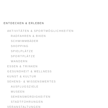
Zum Hauptinhalt springen
ENTDECKEN & ERLEBEN
AKTIVITÄTEN & SPORTMÖGLICHKEITEN
RADFAHREN & BIKEN
SCHWIMMBÄDER
SHOPPING
SPIELPLÄTZE
SPORTPLÄTZE
WANDERN
ESSEN & TRINKEN
GESUNDHEIT & WELLNESS
KUNST & KULTUR
SEHENS- & WISSENSWERTES
AUSFLUGSZIELE
MUSEEN
SEHENSWÜRDIGKEITEN
STADTFÜHRUNGEN
VERANSTALTUNGEN